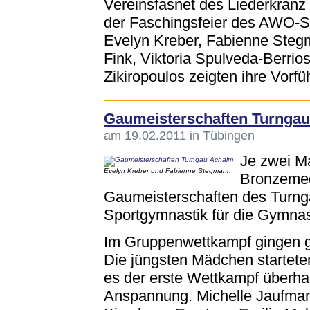
Vereinsfasnet des Liederkran
der Faschingsfeier des AWO-Se
Evelyn Kreber, Fabienne Steg
Fink, Viktoria Spulveda-Berrio
Zikiropoulos zeigten ihre Vorf
Gaumeisterschaften Turnga
am 19.02.2011 in Tübingen
Je zwei Ma
Evelyn Kreber und Fabienne Stegmann
Bronzemeda
Gaumeisterschaften des Turng
Sportgymnastik für die Gymna
Im Gruppenwettkampf gingen gl
Die jüngsten Mädchen starteten
es der erste Wettkampf überha
Anspannung. Michelle Jaufma