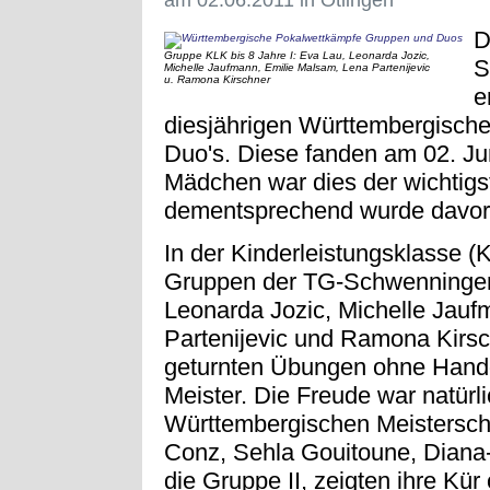
D
Gruppe KLK bis 8 Jahre I: Eva Lau, Leonarda Jozic,
S
Michelle Jaufmann, Emilie Malsam, Lena Partenijevic
u. Ramona Kirschner
e
diesjährigen Württembergisch
Duo's. Diese fanden am 02. Juni
Mädchen war dies der wichtig
dementsprechend wurde davor se
In der Kinderleistungsklasse (K
Gruppen der TG-Schwenningen.
Leonarda Jozic, Michelle Jauf
Partenijevic und Ramona Kirs
geturnten Übungen ohne Handg
Meister. Die Freude war natürlic
Württembergischen Meistersch
Conz, Sehla Gouitoune, Diana-
die Gruppe II, zeigten ihre Kü